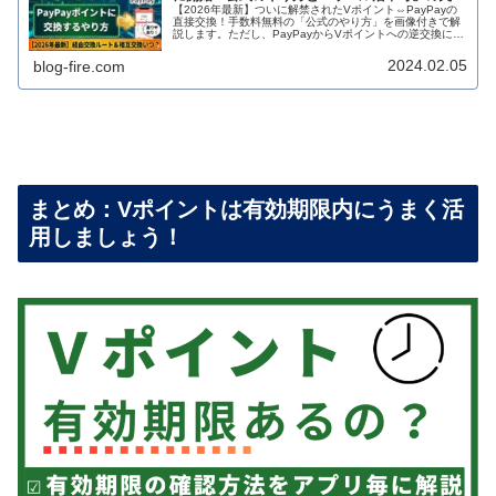
【2026年最新】ついに解禁されたVポイント⇔PayPayの
直接交換！手数料無料の「公式のやり方」を画像付きで解
説します。ただし、PayPayからVポイントへの逆交換には
ウエル活やマイルに使えない罠が…。損しないための注意
点やエラー対処法も必見です！
2024.02.05
blog-fire.com
まとめ：Vポイントは有効期限内にうまく活
用しましょう！