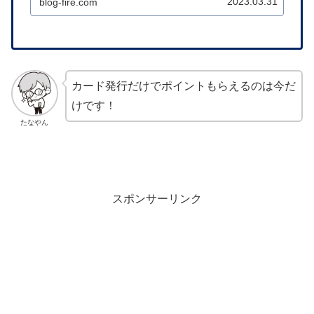
2023.03.31
blog-fire.com
す。三井住友Oliveは、ポイントサイト「ハピタ
ス」を経由して申...
カード発行だけでポイントもらえるのは今だ
けです！
たなやん
スポンサーリンク