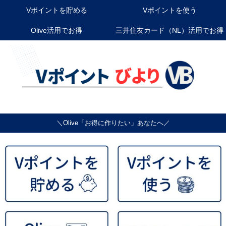
Vポイントを貯める
Vポイントを使う
Olive活用でお得
三井住友カード（NL）活用でお得
＼Olive「お得に作りたい」あなたへ／