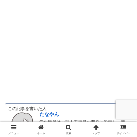
この記事を書いた人
たなやん
学生時代は小型人工衛星の開発に没頭し、新
卒で日系大手化学メーカーへ。その後、さら
なる成長を求めてGAFAMに名を連ねる企業へ
メニュー
ホーム
検索
トップ
サイドバー