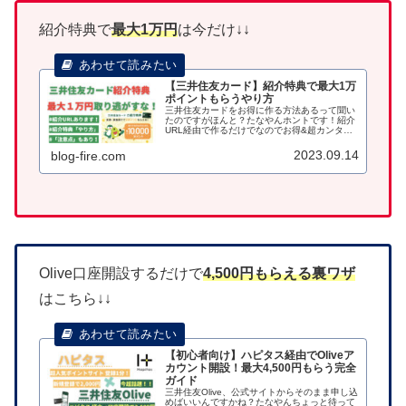
紹介特典で
最大1万円
は今だけ↓↓
【三井住友カード】紹介特典で最大1万
ポイントもらうやり方
三井住友カードをお得に作る方法あるって聞い
たのですがほんと？たなやんホントです！紹介
URL経由で作るだけでなのでお得&超カンタン
です！ ※紹介URLのブログ公開は三井住友カ
ード紹介規約違反（禁止事項第7条）となるた
2023.09.14
blog-fire.com
め、身近な人に紹介してもら...
Olive口座開設するだけで
4,500円もらえる裏ワザ
はこちら↓↓
【初心者向け】ハピタス経由でOliveア
カウント開設！最大4,500円もらう完全
ガイド
三井住友Olive、公式サイトからそのまま申し込
めばいいんですかね？たなやんちょっと待って