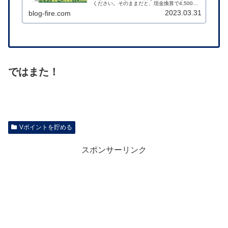
ください。そのままだと、現金換算で4,500円
分も損をしてしまいます。 結論から言いま
2023.03.31
blog-fire.com
す。三井住友Oliveは、ポイントサイト「ハピタ
ス」を経由して申...
ではまた！
Vポイントを貯める
スポンサーリンク