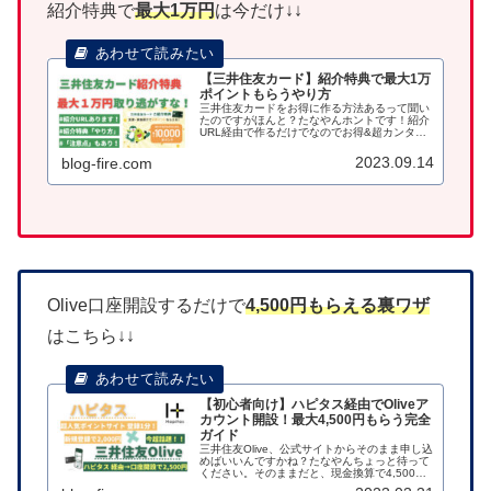
紹介特典で
最大1万円
は今だけ↓↓
【三井住友カード】紹介特典で最大1万
ポイントもらうやり方
三井住友カードをお得に作る方法あるって聞い
たのですがほんと？たなやんホントです！紹介
URL経由で作るだけでなのでお得&超カンタン
です！ ※紹介URLのブログ公開は三井住友カ
ード紹介規約違反（禁止事項第7条）となるた
2023.09.14
blog-fire.com
め、身近な人に紹介してもら...
Olive口座開設するだけで
4,500円もらえる裏ワザ
はこちら↓↓
【初心者向け】ハピタス経由でOliveア
カウント開設！最大4,500円もらう完全
ガイド
三井住友Olive、公式サイトからそのまま申し込
めばいいんですかね？たなやんちょっと待って
ください。そのままだと、現金換算で4,500円
分も損をしてしまいます。 結論から言いま