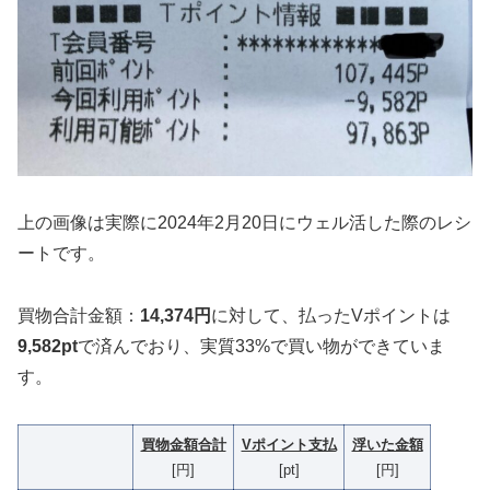
上の画像は実際に2024年2月20日にウェル活した際のレシ
ートです。
買物合計金額：
14,374円
に対して、払ったVポイントは
9,582pt
で済んでおり、実質33%で買い物ができていま
す。
買物金額合計
Vポイント支払
浮いた金額
[円]
[pt]
[円]