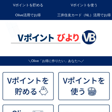
Vポイントを貯める
Vポイントを使う
Olive活用でお得
三井住友カード（NL）活用でお得
＼Olive「お得に作りたい」あなたへ／