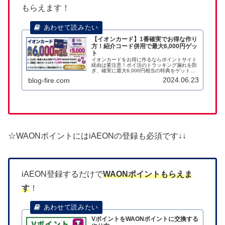
もらえます！
【イオンカード】1番確実でお得な作り
方！紹介コード併用で最大6,000円ゲッ
ト
イオンカードをお得に作るならポイントサイト
経由は要注意！ポイ活のトラッキング漏れを防
ぎ、確実に最大6,000円相当の特典をゲットす
る「公式直行＋紹介コード」の最短ルートを徹
2024.06.23
blog-fire.com
底解説。失敗しないカードの選び方や家計改善
のメリットも紹介します。
☆WAONポイントにはiAEONの登録も必須です↓↓
iAEON登録するだけで
WAONポイントもらえま
す
！
VポイントをWAONポイントに交換する