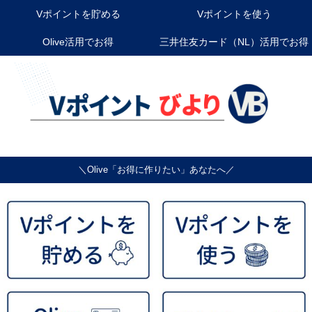
Vポイントを貯める
Vポイントを使う
Olive活用でお得
三井住友カード（NL）活用でお得
＼Olive「お得に作りたい」あなたへ／