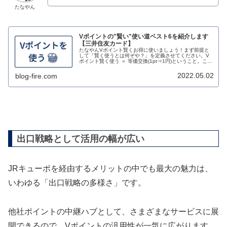
たなやん
Vポイントの"賢い"使い道ベスト6を紹介します
【三井住友カード】
たなやんVポイント賢くお得に使いましょう！まず前提と
して「賢く使うとは何ぞや？」を定義させてください。V
ポイント賢く使う ＝ 等価交換(1pt⇒1円)ということ。この
前提を踏まえて今回の記事の結論ですが、Vポイントの賢
い使い道ベスト6は以下...
2022.05.02
blog-fire.com
出口戦略として活用の幅が広い
JRキューポを経由するメリットの中でも最大の魅力は、
いわゆる「出口戦略の多様さ」です。
他社ポイントの中継ハブとして、さまざまなサービスに展
開できるので、Vポイントの汎用性が一気に広がります。