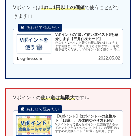
Vポイントは
1pt→1円以上の価値
で使うことがで
きます↓↓
Vポイントの"賢い"使い道ベスト6を紹
介します【三井住友カード】
たなやんVポイント賢くお得に使いましょう！
まず前提として「賢く使うとは何ぞや？」を定
義させてください。Vポイント賢く使う ＝ 等価
交換(1pt⇒1円)ということ。この前提を踏まえ
て今回の記事の結論ですが、Vポイントの賢い
2022.05.02
blog-fire.com
使い道ベスト6は以下...
Vポイントの
使い道は無限大
です↓↓
【Vポイント】他ポイントへの交換ルー
ト「13選」、具体的なやり方も紹介
Vポイントって色んなポイントに交換できるっ
てホント？たなやんホントです！この記事でお
すすめの交換ルート「13選」を紹介します！
Vポイントのおススメの交換先と、具体的なや