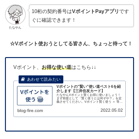
10桁の契約番号は
VポイントPayアプリ
です
ぐに確認できます！
たなやん
☆Vポイント使おうとしてる皆さん、ちょっと待って！
Vポイント、
お得
な使い道
はこちら↓↓
Vポイントの"賢い"使い道ベスト6を紹
介します【三井住友カード】
たなやんVポイント賢くお得に使いましょう！
まず前提として「賢く使うとは何ぞや？」を定
義させてください。Vポイント賢く使う ＝ 等価
交換(1pt⇒1円)ということ。この前提を踏まえ
て今回の記事の結論ですが、Vポイントの賢い
2022.05.02
blog-fire.com
使い道ベスト6は以下...